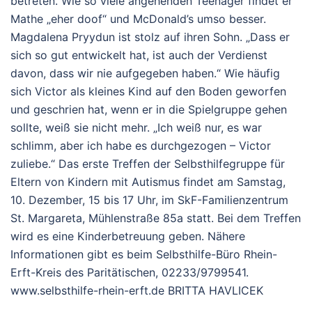
betreten. Wie so viele angehenden Teenager findet er
Mathe „eher doof“ und McDonald’s umso besser.
Magdalena Pryydun ist stolz auf ihren Sohn. „Dass er
sich so gut entwickelt hat, ist auch der Verdienst
davon, dass wir nie aufgegeben haben.“ Wie häufig
sich Victor als kleines Kind auf den Boden geworfen
und geschrien hat, wenn er in die Spielgruppe gehen
sollte, weiß sie nicht mehr. „Ich weiß nur, es war
schlimm, aber ich habe es durchgezogen – Victor
zuliebe.“ Das erste Treffen der Selbsthilfegruppe für
Eltern von Kindern mit Autismus findet am Samstag,
10. Dezember, 15 bis 17 Uhr, im SkF-Familienzentrum
St. Margareta, Mühlenstraße 85a statt. Bei dem Treffen
wird es eine Kinderbetreuung geben. Nähere
Informationen gibt es beim Selbsthilfe-Büro Rhein-
Erft-Kreis des Paritätischen, 02233/9799541.
www.selbsthilfe-rhein-erft.de BRITTA HAVLICEK