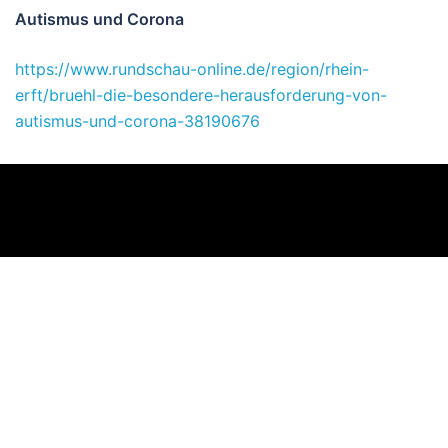
Autismus und Corona
https://www.rundschau-online.de/region/rhein-
erft/bruehl-die-besondere-herausforderung-von-
autismus-und-corona-38190676
© 2026 Autismus Selbsthilfe Rhein-Erft. Proudly
powered by
Sydney