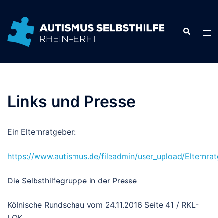
Zum
Inhalt
springen
Links und Presse
Ein Elternratgeber:
https://www.autismus.de/fileadmin/user_upload/Elternrat
Die Selbsthilfegruppe in der Presse
Kölnische Rundschau vom 24.11.2016 Seite 41 / RKL-
LOK