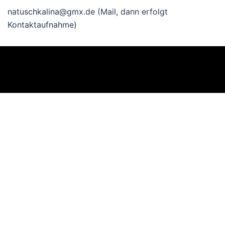
natuschkalina@gmx.de (Mail, dann erfolgt
Kontaktaufnahme)
© 2026 Autismus Selbsthilfe Rhein-Erft. Proudly
powered by
Sydney